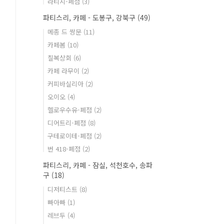
라티지-폐점
(3)
파티스리, 카페 - 도봉구, 강북구
(49)
메종 드 쌍문
(11)
카페봄
(10)
칠복상회
(6)
카페 라무이
(2)
커피바실리아
(2)
오이오
(4)
헬로우수유-폐점
(2)
디어트리-폐점
(8)
구테로이테-폐점
(2)
번 418-폐점
(2)
파티스리, 카페 - 잠실, 석천호수, 송파
구
(18)
디저티스트
(8)
빠아빠
(1)
레브두
(4)