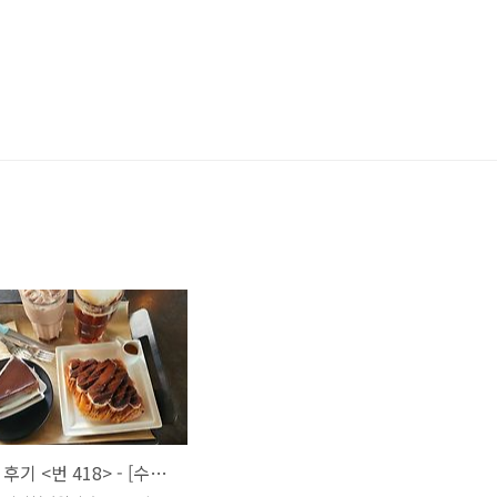
내돈내산 후기 <번 418> - [수유역 베이커리 카페] / 더블초코 케이크, 티라미수 크로와상, 아이스 아메리카노