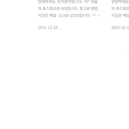
안녕하세요. 밍키형아입니다. ^0^ 오늘
안녕하세요.
의 포스팅은번 418입니다. 참고로!영업
의 포스팅은
시간은 매일 : 11:00~22:50입니다. ^^ 동
시간은 매일 :
생과노량 : 죽음의 바다를 관람한 후에 교
화 관람 후
2023. 12. 29.
2023. 10. 1
동짬뽕에서 점심을 먹고마지막으로 디저
을 먹게 되
트를 즐기러 번 418에 방문했습니다. ^0^
페는 구테로
이번에 방문해서 음료는아이스 아메리카
아 다른 카
노(4200원)와 초코라떼(5800원)를디저
이번에 버거
트로는 더티 쇼콜라(6500원)를 주문했습
문했습니다.
니다. 참고로 원두는 3가지 중에
로이테에 
서 E.S.G로 선택했습니다. 아. 아 (E.S.G)
리겠습니다. 
는 산미가 퐉하고 들어오고바로스모키 한
이컨치즈버거"
맛과 고소한 맛그리고다채로운 향이 들어
descrip
왔는데 (아... 아메리카노 사진을 깜빡했
니다. ^0
습니다... ㅠ.,ㅠ;;) 마지막에는입안에 그
베이컨치즈
향이 기분 좋게 남아 있었고 전체적으로
시간은 매일 
밸런스도 좋았습니다. 더티쇼콜라는먼저
임 : 15:00
초코의 묵직하..
니다. ..