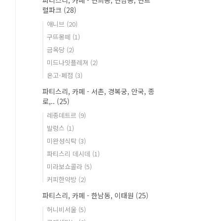
파티스리, 카페 - 연희동, 연남동, 연트
럴파크
(28)
애니브
(20)
구뜨몽떼
(1)
금옥당
(2)
미드나잇플레져
(2)
온고-폐점
(3)
파티스리, 카페 - 서촌, 경복궁, 안국, 종
로,..
(25)
레종데트르
(9)
발렁스
(1)
미완성식탁
(3)
파티스리 데시데
(1)
미라보쇼콜라
(5)
커피한약방
(2)
파티스리, 카페 - 한남동, 이태원
(25)
허니비서울
(5)