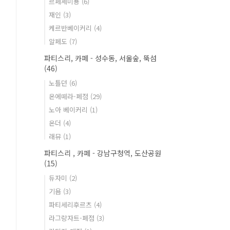
르페셰미뇽
(6)
재인
(3)
케르반베이커리
(4)
알페도
(7)
파티스리, 카페 - 성수동, 서울숲, 뚝섬
(46)
노틀던
(6)
온에떼라-폐점
(29)
노아 베이커리
(1)
온더
(4)
래뮤
(1)
파티스리 , 카페 - 강남구청역, 도산공원
(15)
듀자미
(2)
기욤
(3)
파티세리후르츠
(4)
라그랑자트-폐점
(3)