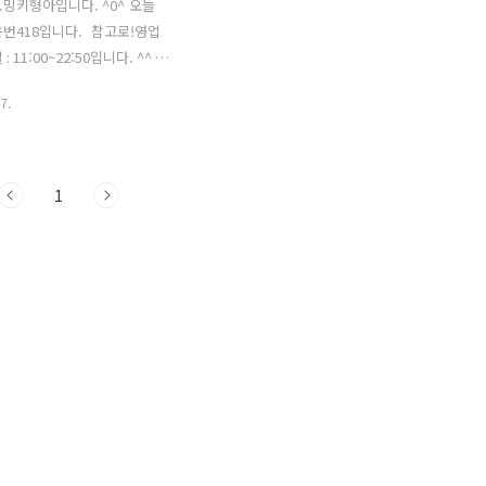
밍키형아입니다. ^0^ 오늘
번418입니다. 참고로!영업
 11:00~22:50입니다. ^^ 영
에대부분 영화관 근처에서 밥
7.
다 보니...수유역 근처에서 카
이테에만 방문하는 것 같
페를 방문해보고 싶어 찾다가
파크에 방문 후에 번418에 방
1
 ^^ (이전에 버거파크와 구테
대한 포스팅은밑에 참고 부탁드
^^) - [수유역 수제버거] / 베
 data-og-
tion="안녕하세요. 밍키형아입
^ 오늘의 포스팅은 버거파크의
버거세트입니다. 참고로! 영업
: 11:00~20:50 브레이크 타
~16:00 라스트 오더 : 20:40 입