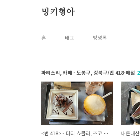
본문 바로가기
밍키형아
홈
태그
방명록
파티스리, 카페 - 도봉구, 강북구/번 418-폐점
2
<번 418> - 더티 쇼콜라, 초코 라떼, 아이스 아메리카노 / [수유역 베이커리 카페] - 내돈내산 후기