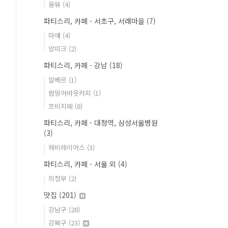
옹뜌
(4)
파티스리, 카페 - 서초구, 서래마을
(7)
마얘
(4)
앙띠크
(2)
파티스리, 카페 - 강남
(18)
알베르
(1)
썸띵어바웃커피
(1)
흐비지떼
(8)
파티스리, 카페 - 대청역, 삼성서울병원
(3)
헤비레이어스
(3)
파티스리, 카페 - 서울 외
(4)
의정부
(2)
맛집
(201)
강남구
(28)
강북구
(23)