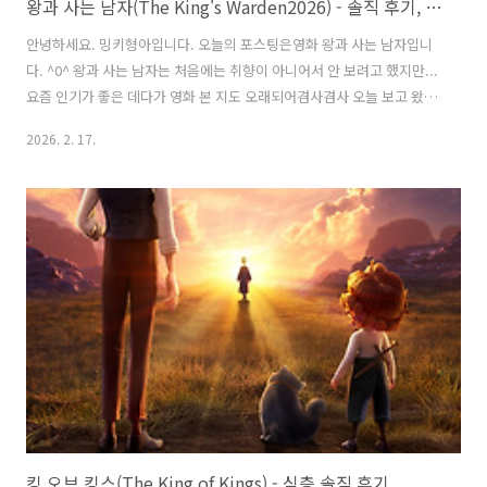
왕과 사는 남자(The King's Warden2026) - 솔직 후기, 정보, 쿠키 영상 / 인간 이홍위의 당당한 마지막을 보여주는 영화
안녕하세요. 밍키형아입니다. 오늘의 포스팅은영화 왕과 사는 남자입니
다. ^0^ 왕과 사는 남자는 처음에는 취향이 아니어서 안 보려고 했지만...
요즘 인기가 좋은 데다가 영화 본 지도 오래되어겸사겸사 오늘 보고 왔습
니다. ^^ *스포일러가 있습니다.* # 쿠키영상은 없습니다.#기본정보장
2026. 2. 17.
르 : 드라마등급 : 12세 이상 관람가개봉일 : 2026년 2월 4일러닝타임 :
117분 감독 : 장항준출연 : 유해진, 박지훈, 유지태, 전미도, 김민, 이준혁
제작비 : 105억 (손익분기점 260만 명)제작사 : 온다웍스, 비에이엔터테
인먼트 *줄거리* 계유정난 이후 어린 왕 단종(박지훈 분)이왕위에서 쫓겨
나 유배길에 오르고 그 유배지에서 촌장'엄흥도'(유해진 분)와 마을 사람
을 만나며 벌어지는 스토리입니다. 감상 후기..
킹 오브 킹스(The King of Kings) - 심층 솔직 후기