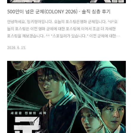
500만이 넘은 군체(COLONY 2026) - 솔직 심층 후기
안녕하세요. 밍키형아입니다. 오늘의 포스팅은영화 군체입니다. ^0^오
늘의 포스팅은 이전 영화 군체에 대한 포스팅에 이어서 조금 더 자세한
포스팅을 해보겠습니다. ^^ *스포일러가 있습니다.* 이전 군체에 대한
포스팅은밑에서 참고 부탁드리겠습니다. ^^ 500만이 넘은 군체
2026. 6. 15.
(COLONY 2026) - 솔직 후기, 정보, 쿠키 영상 / 참신한 소재와 스피디한
진행으로 화안녕하세요. 밍키형아입니다. 오늘의 포스팅은영화 군체입
니다. ^0^오늘 원래는 '스티븐 스필버그' 감독님이 연출한'디스클로저
데이'를 보려고 했었으나... 평점이 5점대로... 너무 안 좋아서 포
mingky-hyung-a.com참신한 설정과 빠른 전개 군체는이전에는 각자
따로 놀던 좀비들이 이제는 개미처럼 의사소통을 하며군체를 이루어 행
동한다..