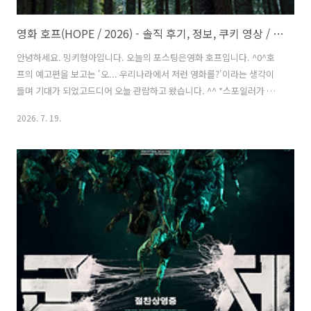
영화 호프(HOPE / 2026) - 솔직 후기, 정보, 쿠키 영상 / 이유 없이 추격만 하다가 뒷맛이 애매하게 끝나는 영화
안녕하세요. 밍키형아입니다. 오늘의 포스팅은영화 호프입니다. ^0^호
프의 예고편을 보고는 '오... 우리나라에서 저런 영화를?'이라는 생각이
들며 기대가 되었고드디어 오늘 관람하고 왔습니다. ^^ *스포일러가 있
습니다.*# 쿠키영상은 1개 있습니다.#기본정보장르 : SF, 스릴러, 액션,
2026. 7. 19.
크리처등급 : 15세 이상관람가개봉일 : 2026년 7월 15일러닝타임 : 156
분 감독 : 나홍진출연 : 황정민, 조인성, 정호연 제작비 : 500억 원손익분
기점 : 700만 명제작사 : 포지드 필름스, 플러스엠, (주)웨스트 월드 줄거
리어느 날 마을에 소가 죽는 사건이 발생하고 '범석(황정민 분)'과 '성기
(조인성 분)'가 이 사건을 조사하던 중에 소를 죽인 게 곰이나 호랑이가
아닌 미지의 괴물로 밝혀졌고 지원을 요..