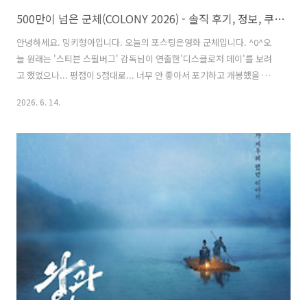
500만이 넘은 군체(COLONY 2026) - 솔직 후기, 정보, 쿠키 영상 / 참신한 소재와 스피디한 진행으로 화장실 갈 시간도 없는 영화
안녕하세요. 밍키형아입니다. 오늘의 포스팅은영화 군체입니다. ^0^오
늘 원래는 '스티븐 스필버그' 감독님이 연출한'디스클로저 데이'를 보려
고 했었으나... 평점이 5점대로... 너무 안 좋아서 포기하고 개봉했을 때
부터 계속 보고 싶었으나... 타이밍이 안 맞아 못 보고 있던 군체를 관람
2026. 6. 14.
했습니다. ^^ 음... 이건 여담이긴 한데 영화를 롯데시네마에서 봤는데영
화관 의자를 좀 바꾼 건지 의자에 마사지 기계가 내장되어 있어의자에 앉
으니 잠깐이기는 했지만 마사지기가 작동되었는데 신기하면서도뭔가...
대접받는 느낌이라 영화를 보기 전부터 기분 좋았습니다.^^*스포일러가
있습니다.*# 쿠키영상은 없습니다.#기본정보장르 : 액션, 스릴러등급 :
15세 이상 관람가개봉일 : 2026년 5월 21일러닝타임 : 122분..