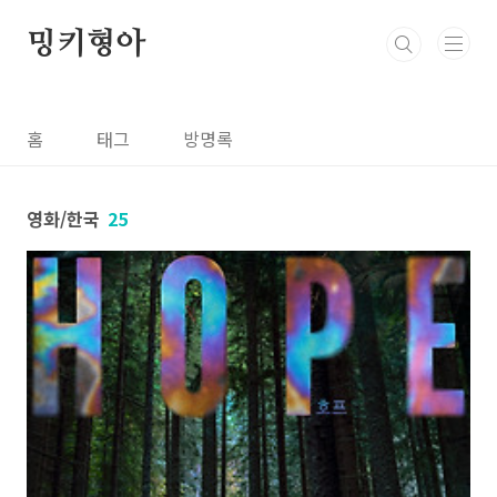
본문 바로가기
밍키형아
홈
태그
방명록
영화/한국
25