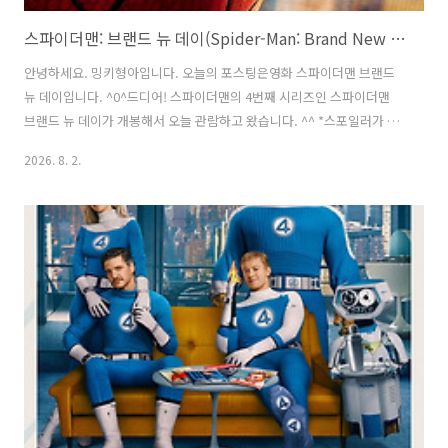
스파이더맨: 브랜드 뉴 데이(Spider-Man: Brand New Day / 2026) - 솔직 후기, 정보, 쿠키 영상 / 하이틴 영화의 주인공이 아닌 진정한 스파이더맨으로 돌아온 피터 파커의 새로운 출발
안녕하세요. 밍키형아입니다. 오늘의 포스팅은영화 스파이더맨 브랜드
뉴 데이입니다. ^0^드디어! 스파이더맨의 4번째 시리즈인 스파이더맨
브랜드 뉴 데이가 개봉해서 오늘 관람하고 왔습니다. ^^ *스포일러가 있
습니다.*# 쿠키영상은 1개 있습니다.#기본정보장르 : 슈퍼히어로, 액션,
2026. 8. 2.
판타지, 모험, SF등급 : 12세 이상 관람가개봉일 : 2026년 7월 29일러닝
타임 : 145분 감독 : 데스틴 크리튼출연 : 톰 홀랜드, 젠데이아 콜먼, 세이
디 싱크, 제이콥 배덜런, 존 버탈, 마크 버팔로제작비 : 2억 2500만 달러
제작사 : 컬럼비아 픽처스, 파스칼 픽처스, 마블 스튜디오 줄거리 '피터
파커(톰 홀랜드 분)'는 세상 모두에게 잊혀졌지만 친절한 이웃 '스파이더
맨'으로 뉴욕을 지키며 고독한 삶을 살아가고..