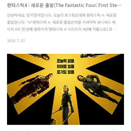
판타스틱4 : 새로운 출발(The Fantastic Four: First Steps) - 인상적이면서도 생각보다 잔잔? 무난해? 보기 편한 영화 / 솔직 후기, 정보, 쿠키 영상
안녕하세요. 밍키형아입니다. 오늘의 포스팅은영화 판타스틱 4 : 새로운
출발입니다. ^0^판타스틱 4 : 새로운 출발은마블 시네마틱 유니버스 페
이지 6의 첫 번째 영화이자'판타스틱 4' 시리즈의 4번째 작품으로1과 2
편은 TV에서 나름 재미있게 봤었지만3편은 리부트 되어 배우들도 바뀐
2025. 7. 27.
데다가뭔가... 재미없을 것 같아 안 봤었기에... 이번에 '판타스틱 4' 시리
즈가 굉장히 오래간만이었던 데다가썬더볼츠*에서도 쿠키에서 등장해
둘이 뭔가 이어질 것 같아기대감이 저절로 상승해 개봉만을 기다리다가
드디어 오늘 관람하고 왔습니다. 기본정보장르 : 슈퍼히어로, SF, 액션,
등급 : 12세 이상 관람가개봉일 : 2025년 7월 24일러닝타임 : 114분 감독
: 맷 샤크먼출연 : 패드로 파스칼, 바네사 커비, 조..