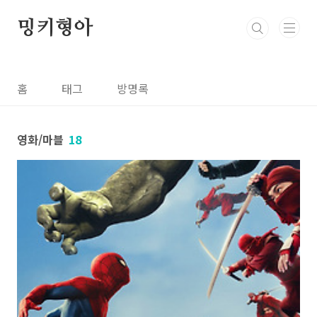
본문 바로가기
밍키형아
홈
태그
방명록
영화/마블
18