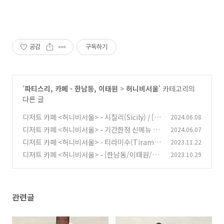
공감
구독하기
'
파티스리, 카페 - 한남동, 이태원
>
허니비서울
' 카테고리의
다른 글
디저트 카페 <허니비서울> - 시칠리(Sicily) / [한
2024.06.08
남동/이태원/한강진역]
디저트 카페 <허니비서울> - 기간한정 신메뉴 리
2024.06.07
(3)
치라즈베리 바스켓(Litch Raspberry Basket)
디저트 카페 <허니비서울> - 티라미수(Tiramis
2023.11.22
/ [한남동/이태원/한강진역]
u) / [한남동/이태원/한강진역]
(2)
디저트 카페 <허니비서울> - [한남동/이태원/한
2023.10.29
(4)
강진역] / 바닐라 웨이브
(0)
관련글