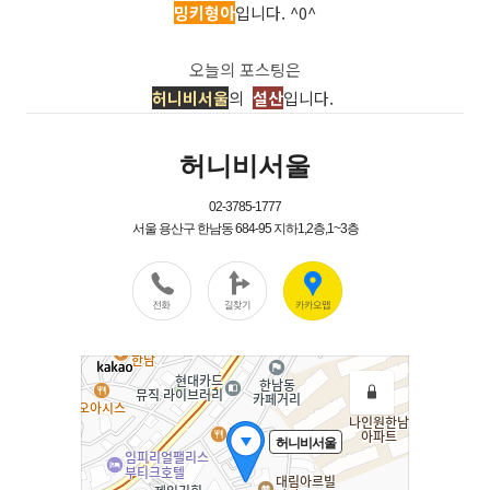
밍키형아
입니다. ^0^
오늘의 포스팅은
허니비서울
의
설산
입니다.