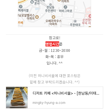
참고로!
영업시간
은
금~월 : 12:30~20:00
화~목 : 휴무
입니다. ^^
(이전 허니비서울에 대한 포스팅은
밑에 참고 부탁드리겠습니다. ^^)
디저트 카페 <허니비서울> - [한남동/이태원/한강진역] / 바닐라 웨이브
mingky-hyung-a.com