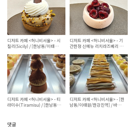
디저트 카페 <허니비서울> - 시
디저트 카페 <허니비서울> - 기
칠리(Sicily) / [한남동/이태원/
간한정 신메뉴 리치라즈베리 바
한강진역]
스켓(Litch Raspberry
Basket) / [한남동/이태원/한
강진역]
디저트 카페 <허니비서울> - 티
디저트 카페 <허니비서울> - [한
라미수(Tiramisu) / [한남동/
남동/이태원/한강진역] / 바닐
이태원/한강진역]
라 웨이브
댓글