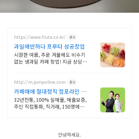
https://www.fruta.co.kr/
광고
과일에반하다 프루타 성공창업
시원한 여름, 추운 겨울에도 비수기
없는 생과일 카페 창업! 지금 상담받
으세요. 단체 주문 배달, 케이터링,
창업, 행사지원, 안정적인 수익률, 자
체 믈류팀 보유
http://m.jumpoline.com
광고
카페매매 절대정직 점포라인 빠
른 직거래 & 안전중개거래
32년전통, 100% 실매물, 매출보증,
주인 직접통화, 직거래, 150명에이
전트
안녕하세요.