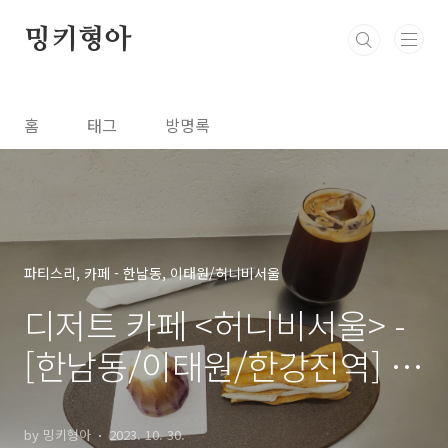
본문 바로가기
밍키형아
홈
태그
방명록
파티스리, 카페 - 한남동, 이태원/허니비서울
디저트 카페 <허니비서울> -
[한남동/이태원/한강진역] /
설산(mont blanc baba) -
시즌메뉴
by 밍키형아
2023. 10. 30.